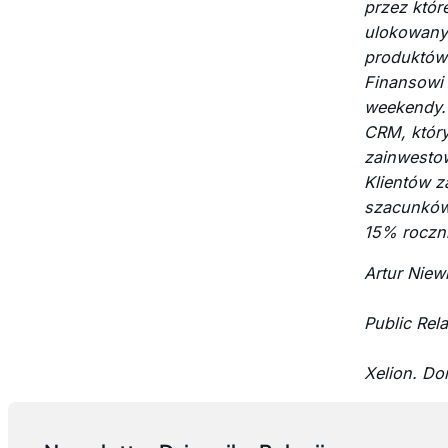
przez któr
ulokowanyc
produktów 
Finansowi 
weekendy. 
CRM, który
zainwestow
Klientów z
szacunków 
15% roczni
Artur Nie
Public Rel
Xelion. Do