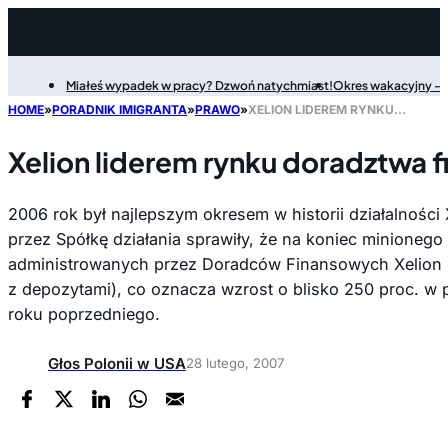
Miałeś wypadek w pracy? Dzwoń natychmiast!
Okres wakacyjny - P
Filter
HOME
»
PORADNIK IMIGRANTA
»
PRAWO
»
XELION LIDEREM RYNKU DORADZTWA FINANSOWEGO
Xelion liderem rynku doradztwa
2006 rok był najlepszym okresem w historii działalności
przez Spółkę działania sprawiły, że na koniec minioneg
administrowanych przez Doradców Finansowych Xelion 
z depozytami), co oznacza wzrost o blisko 250 proc. 
roku poprzedniego.
Głos Polonii w USA
28 lutego, 2007