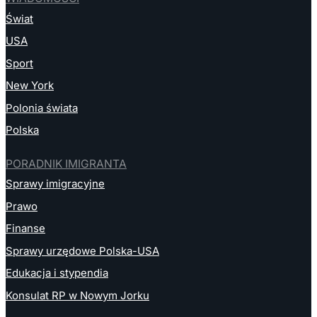
Świat
USA
Sport
New York
Polonia świata
Polska
PORADNIK IMIGRANTA
Sprawy imigracyjne
Prawo
Finanse
Sprawy urzędowe Polska-USA
Edukacja i stypendia
Konsulat RP w Nowym Jorku