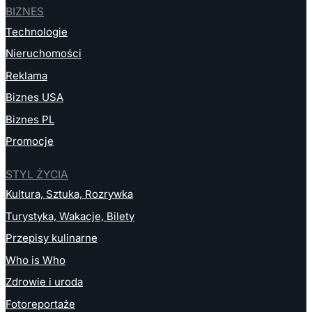
BIZNES
Technologie
Nieruchomości
Reklama
Biznes USA
Biznes PL
Promocje
STYL ŻYCIA
Kultura, Sztuka, Rozrywka
Turystyka, Wakacje, Bilety
Przepisy kulinarne
Who is Who
Zdrowie i uroda
Fotoreportaże