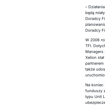
– Działani
będą miały
Doradcy Fi
planowania
Doradcy F
W 2006 rok
TFI. Dotyc
Managers 
Xelion sta
partnerem 
także udos
uruchomion
Na koniec 
funduszy z
typu Unit 
ubezpiecze