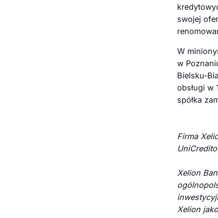
kredytowyc
swojej ofe
renomowany
W minionym
w Poznaniu
Bielsku-Bi
obsługi w 
spółka zam
Firma Xeli
UniCredito 
Xelion Ban
ogólnopol
inwestycyj
Xelion jak