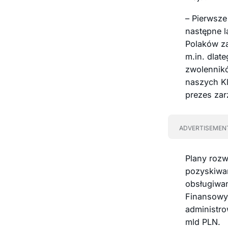
– Pierwsze
następne l
Polaków za
m.in. dlat
zwolennikó
naszych Kl
prezes zar
ADVERTISEMEN
Plany rozw
pozyskiwan
obsługiwan
Finansowy
administr
mld PLN.