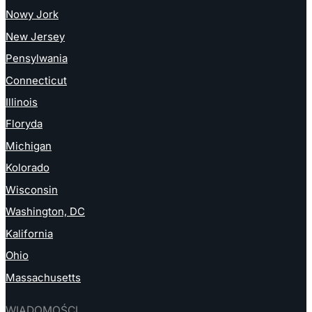
Nowy Jork
New Jersey
Pensylwania
Connecticut
Illinois
Floryda
Michigan
Kolorado
Wisconsin
Washington, DC
Kalifornia
Ohio
Massachusetts
WIADOMOŚCI