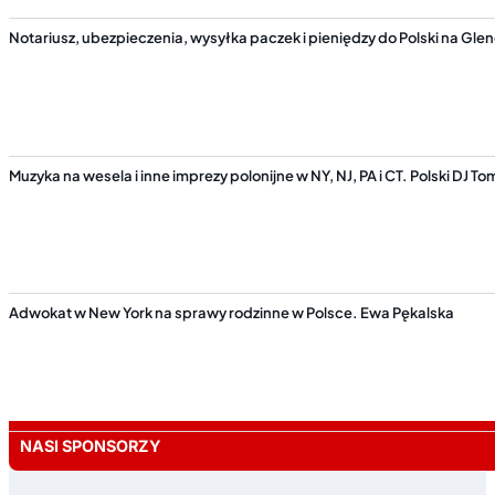
Notariusz, ubezpieczenia, wysyłka paczek i pieniędzy do Polski na Gl
Muzyka na wesela i inne imprezy polonijne w NY, NJ, PA i CT. Polski DJ T
Adwokat w New York na sprawy rodzinne w Polsce. Ewa Pękalska
NASI SPONSORZY