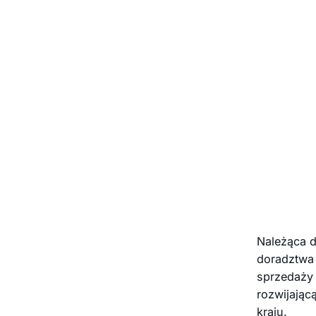
Należąca d
doradztwa
sprzedaży 
rozwijają
kraju.