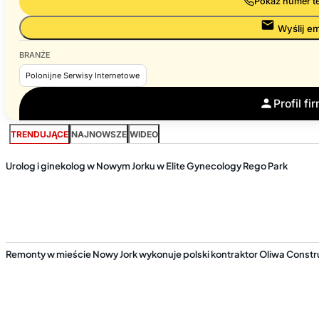
Pokaż numer t
Wyślij em
BRANŻE
Polonijne Serwisy Internetowe
Profil fi
TRENDUJĄCE
NAJNOWSZE
WIDEO
Urolog i ginekolog w Nowym Jorku w Elite Gynecology Rego Park
Remonty w mieście Nowy Jork wykonuje polski kontraktor Oliwa Constr