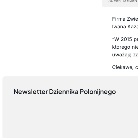
ADVERTISEMEN
Firma Zwie
Iwana Kaz
“W 2015 pr
którego nie
uważają za
Ciekawe, c
Newsletter Dziennika Polonijnego