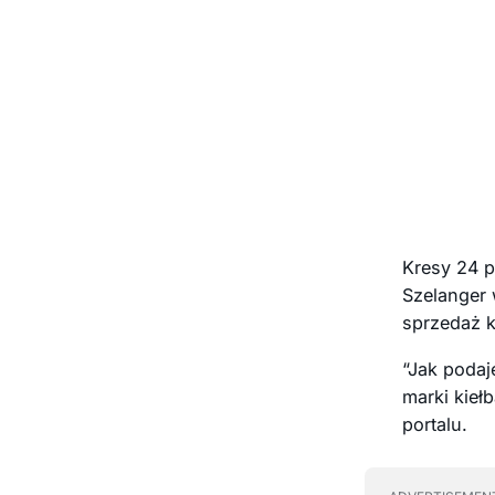
Kresy 24 p
Szelanger 
sprzedaż k
“Jak podaj
marki kieł
portalu.