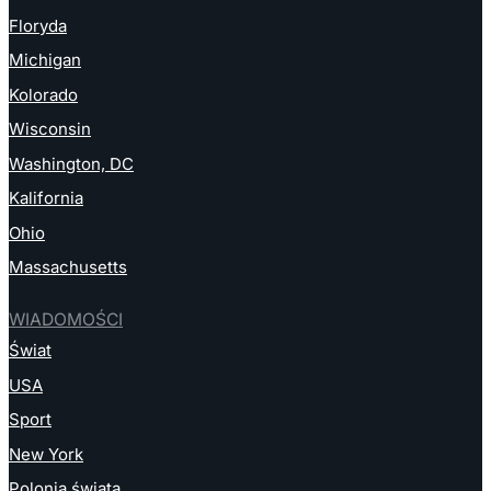
Floryda
Michigan
Kolorado
Wisconsin
Washington, DC
Kalifornia
Ohio
Massachusetts
WIADOMOŚCI
Świat
USA
Sport
New York
Polonia świata