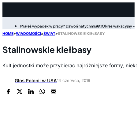
Miałeś wypadek w pracy? Dzwoń natychmiast!
Okres wakacyjny - P
Filter
HOME
»
WIADOMOŚCI
»
ŚWIAT
»
STALINOWSKIE KIEŁBASY
Stalinowskie kiełbasy
Kult jednostki może przybierać najróżniejsze formy, nie
Głos Polonii w USA
14 czerwca, 2019