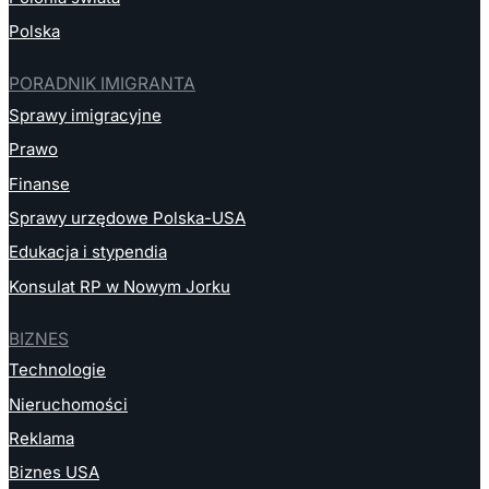
Polska
PORADNIK IMIGRANTA
Sprawy imigracyjne
Prawo
Finanse
Sprawy urzędowe Polska-USA
Edukacja i stypendia
Konsulat RP w Nowym Jorku
BIZNES
Technologie
Nieruchomości
Reklama
Biznes USA