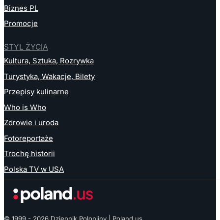
Biznes PL
Promocje
STYL ŻYCIA
Kultura, Sztuka, Rozrywka
Turystyka, Wakacje, Bilety
Przepisy kulinarne
Who is Who
Zdrowie i uroda
Fotoreportaże
Trochę historii
Polska TV w USA
© 1999 - 2026 Dziennik Polonijny | Poland.us