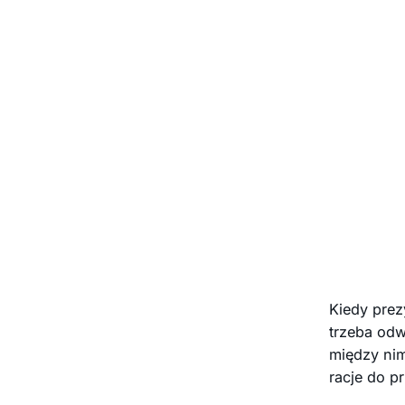
Kiedy prez
trzeba odw
między nimi
racje do 