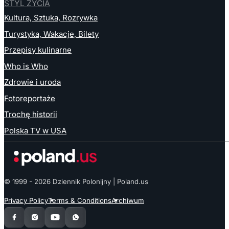
STYL ŻYCIA
Kultura, Sztuka, Rozrywka
Turystyka, Wakacje, Bilety
Przepisy kulinarne
Who is Who
Zdrowie i uroda
Fotoreportaże
Trochę historii
Polska TV w USA
© 1999 - 2026 Dziennik Polonijny | Poland.us
Privacy Policy
Terms & Conditions
Archiwum