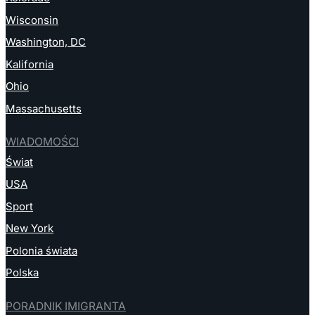
Wisconsin
Washington, DC
Kalifornia
Ohio
Massachusetts
WIADOMOŚCI
Świat
USA
Sport
New York
Polonia świata
Polska
PORADNIK IMIGRANTA