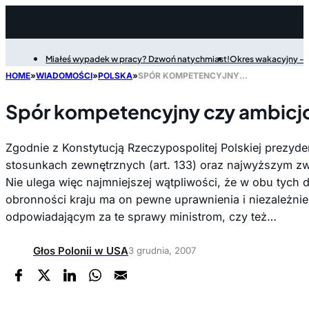
Miałeś wypadek w pracy? Dzwoń natychmiast!
Okres wakacyjny - P
Filter
HOME
»
WIADOMOŚCI
»
POLSKA
»
SPÓR KOMPETENCYJNY CZY AMBICJONALNY?
Spór kompetencyjny czy ambicj
Zgodnie z Konstytucją Rzeczypospolitej Polskiej prezyd
stosunkach zewnętrznych (art. 133) oraz najwyższym zwie
Nie ulega więc najmniejszej wątpliwości, że w obu tych d
obronności kraju ma on pewne uprawnienia i niezależnie
odpowiadającym za te sprawy ministrom, czy też…
Głos Polonii w USA
3 grudnia, 2007