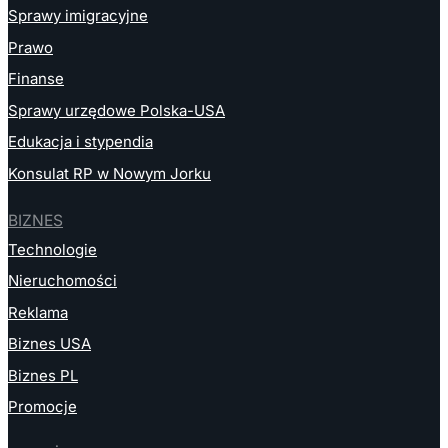
Sprawy imigracyjne
Prawo
Finanse
Sprawy urzędowe Polska-USA
Edukacja i stypendia
Konsulat RP w Nowym Jorku
BIZNES
Technologie
Nieruchomości
Reklama
Biznes USA
Biznes PL
Promocje