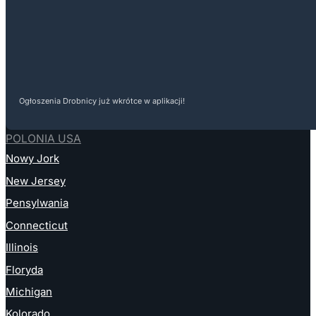
Ogłoszenia Drobnicy już wkrótce w aplikacji!
POLONIA USA
Nowy Jork
New Jersey
Pensylwania
Connecticut
Illinois
Floryda
Michigan
Kolorado