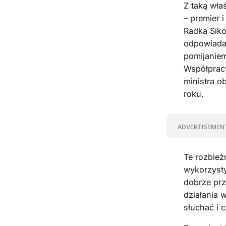
Z taką wła
– premier 
Radka Siko
odpowiada 
pomijaniem
Współpracy
ministra o
roku.
ADVERTISEMEN
Te rozbież
wykorzysty
dobrze prz
działania 
słuchać i 