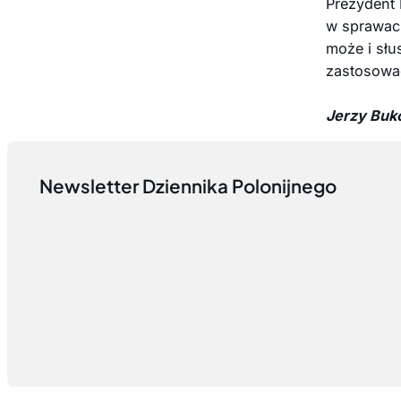
Prezydent 
w sprawach
może i słu
zastosować
Jerzy Buk
Newsletter Dziennika Polonijnego