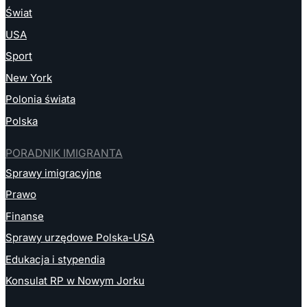
Świat
USA
Sport
New York
Polonia świata
Polska
PORADNIK IMIGRANTA
Sprawy imigracyjne
Prawo
Finanse
Sprawy urzędowe Polska-USA
Edukacja i stypendia
Konsulat RP w Nowym Jorku