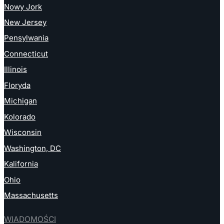
Nowy Jork
New Jersey
Pensylwania
Connecticut
Illinois
Floryda
Michigan
Kolorado
Wisconsin
Washington, DC
Kalifornia
Ohio
Massachusetts
WIADOMOŚCI