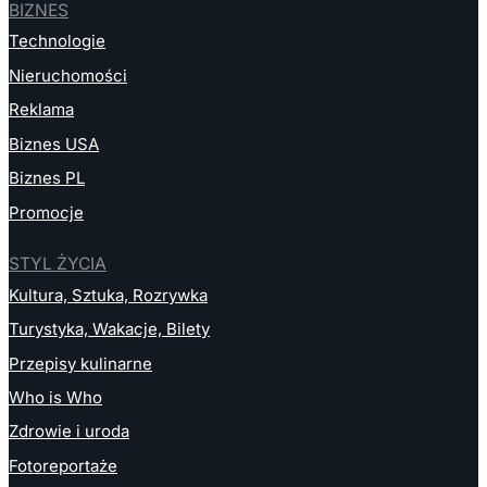
BIZNES
Technologie
Nieruchomości
Reklama
Biznes USA
Biznes PL
Promocje
STYL ŻYCIA
Kultura, Sztuka, Rozrywka
Turystyka, Wakacje, Bilety
Przepisy kulinarne
Who is Who
Zdrowie i uroda
Fotoreportaże