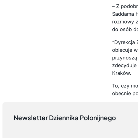
– Z podobn
Saddama Hu
rozmowy z 
do osób do
“Dyrekcja 
obiecuje w
przynoszą 
zdecyduje 
Kraków.
To, czy m
obecnie pol
Newsletter Dziennika Polonijnego