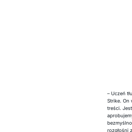
– Uczeń tł
Strike. On
treści. Je
aprobujemy
bezmyślnoś
rozgłośni 