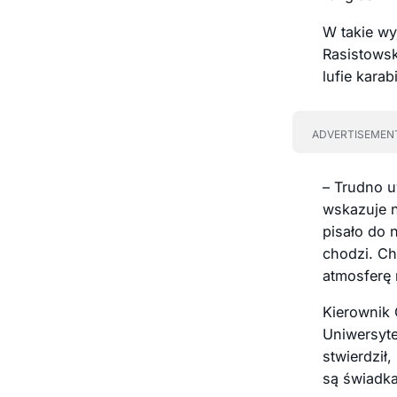
W takie wy
Rasistowsk
lufie kara
ADVERTISEMEN
– Trudno u
wskazuje n
pisało do n
chodzi. Ch
atmosferę 
Kierownik 
Uniwersyte
stwierdził
są świadka