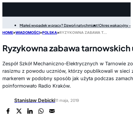
Miałeś wypadek w pracy? Dzwoń natychmiast!
Okres wakacyjny - P
Filter
HOME
»
WIADOMOŚCI
»
POLSKA
»
RYZYKOWNA ZABAWA TARNOWSKICH UCZNIÓW
Ryzykowna zabawa tarnowskich
Zespół Szkół Mechaniczno-Elektrycznych w Tarnowie zo
rasizmu z powodu uczniów, którzy opublikowali w sieci z
markerem w podobny sposób jak użyta podczas zamachu
poinformowało Radio Kraków.
Stanislaw Debicki
11 maja, 2019