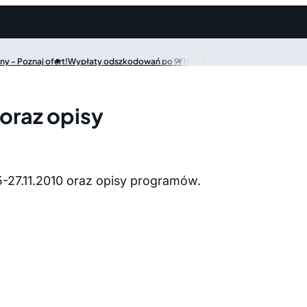
y - Poznaj ofert!
Wypłaty odszkodowań po 9/11
oraz opisy
-27.11.2010 oraz opisy programów.