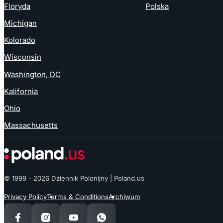
Floryda
Polska
Michigan
Kolorado
Wisconsin
Washington, DC
Kalifornia
Ohio
Massachusetts
© 1999 - 2026 Dziennik Polonijny | Poland.us
Privacy Policy
Terms & Conditions
Archiwum