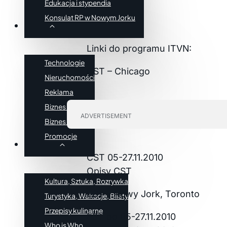
Edukacja i stypendia
Konsulat RP w Nowym Jorku
Biznes
Linki do programu ITVN:
Technologie
CST – Chicago
Nieruchomości
Reklama
Biznes USA
ADVERTISEMENT
Biznes PL
Promocje
Styl Życia
CST 05-27.11.2010
Opisy CST
Kultura, Sztuka, Rozrywka
EST – Nowy Jork, Toronto
Turystyka, Wakacje, Bilety
Przepisy kulinarne
EST do 05-27.11.2010
Who is Who