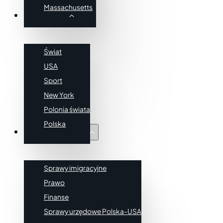
Massachusetts
Wiadomości
Świat
USA
Sport
New York
Polonia świata
Polska
Poradnik Imigranta
Sprawy imigracyjne
Prawo
Finanse
Sprawy urzędowe Polska-USA