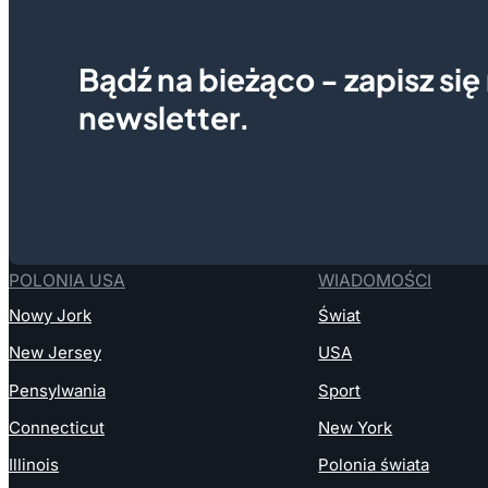
Bądź na bieżąco - zapisz się
newsletter.
POLONIA USA
WIADOMOŚCI
Nowy Jork
Świat
New Jersey
USA
Pensylwania
Sport
Connecticut
New York
Illinois
Polonia świata