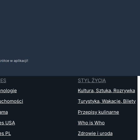
ótce w aplikacji!
NES
STYL ŻYCIA
nologie
Kultura, Sztuka, Rozrywka
uchomości
Turystyka, Wakacje, Bilety
ama
Przepisy kulinarne
es USA
Who is Who
es PL
Zdrowie i uroda