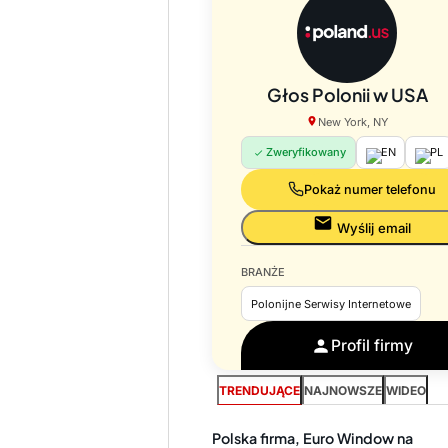
Głos Polonii w USA
New York, NY
Zweryfikowany
EN
PL
Pokaż numer telefonu
Wyślij email
BRANŻE
Polonijne Serwisy Internetowe
Profil firmy
TRENDUJĄCE
NAJNOWSZE
WIDEO
Polska firma, Euro Window na