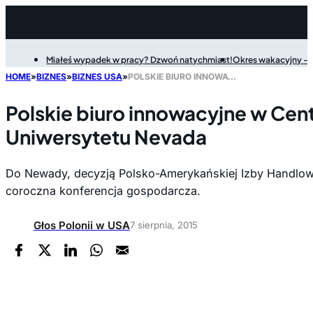
Miałeś wypadek w pracy? Dzwoń natychmiast!
Okres wakacyjny - P
Filter
HOME
»
BIZNES
»
BIZNES USA
»
POLSKIE BIURO INNOWACYJNE W CENTRUM INNOWACYJNOŚCI UNIWERSYTETU NEVADA
Polskie biuro innowacyjne w Ce
Uniwersytetu Nevada
Do Newady, decyzją Polsko-Amerykańskiej Izby Handlowe
coroczna konferencja gospodarcza.
Głos Polonii w USA
7 sierpnia, 2015