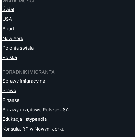
WIADOMOŚCI
Świat
USA
Sport
New York
Polonia świata
Polska
PORADNIK IMIGRANTA
Sprawy imigracyjne
Prawo
Finanse
Sprawy urzędowe Polska-USA
Edukacja i stypendia
Konsulat RP w Nowym Jorku