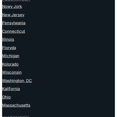
Nowy Jork
New Jersey
Pensylwania
Connecticut
Illinois
Floryda
Michigan
Kolorado
Wisconsin
Washington, DC
Kalifornia
Ohio
Massachusetts