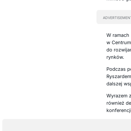
ADVERTISEMEN
W ramach 
w Centrum 
do rozwija
rynków.
Podczas po
Ryszardem 
dalszej ws
Wyrazem za
również de
konferencj