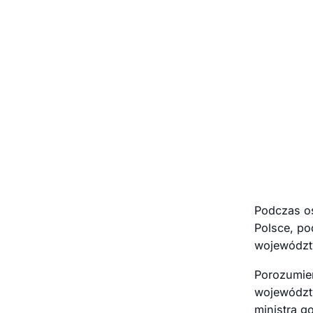
Podczas os
Polsce, p
województ
Porozumie
województw
ministra g