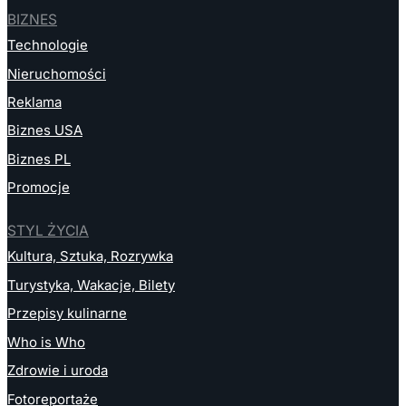
BIZNES
Technologie
Nieruchomości
Reklama
Biznes USA
Biznes PL
Promocje
STYL ŻYCIA
Kultura, Sztuka, Rozrywka
Turystyka, Wakacje, Bilety
Przepisy kulinarne
Who is Who
Zdrowie i uroda
Fotoreportaże