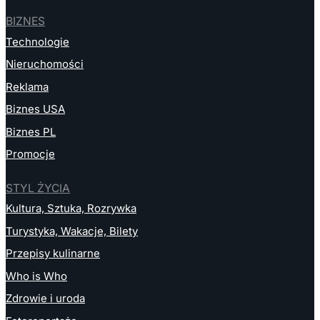
BIZNES
Technologie
Nieruchomości
Reklama
Biznes USA
Biznes PL
Promocje
STYL ŻYCIA
Kultura, Sztuka, Rozrywka
Turystyka, Wakacje, Bilety
Przepisy kulinarne
Who is Who
Zdrowie i uroda