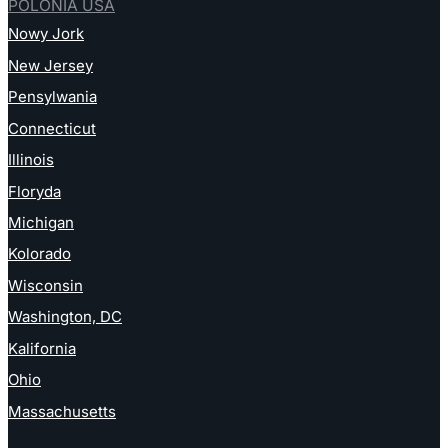
POLONIA USA
Nowy Jork
New Jersey
Pensylwania
Connecticut
Illinois
Floryda
Michigan
Kolorado
Wisconsin
Washington, DC
Kalifornia
Ohio
Massachusetts