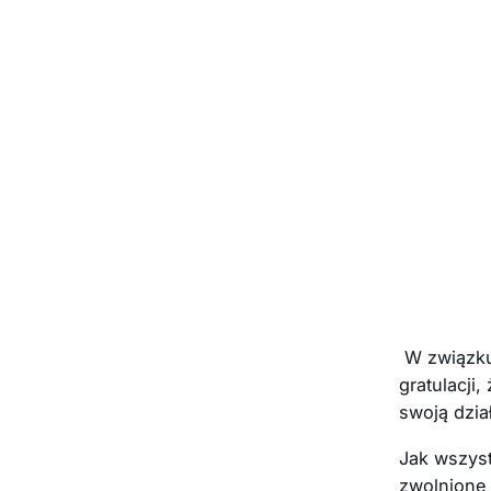
W związku 
gratulacji
swoją dzia
Jak wszyst
zwolnione 