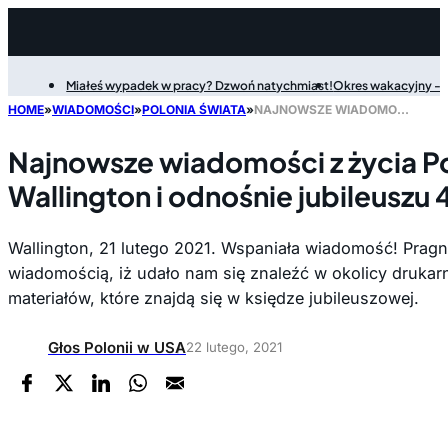
Miałeś wypadek w pracy? Dzwoń natychmiast!
Okres wakacyjny - P
Filter
HOME
»
WIADOMOŚCI
»
POLONIA ŚWIATA
»
NAJNOWSZE WIADOMOŚCI Z ŻYCIA POLSKIEJ SZKOŁY W WALLINGTON I ODNOŚNIE JUBILEUSZU 40-LECIA SZKOŁY
Najnowsze wiadomości z życia Po
Wallington i odnośnie jubileuszu 
Wallington, 21 lutego 2021. Wspaniała wiadomość! Pragn
wiadomością, iż udało nam się znaleźć w okolicy drukarn
materiałów, które znajdą się w księdze jubileuszowej.
Głos Polonii w USA
22 lutego, 2021