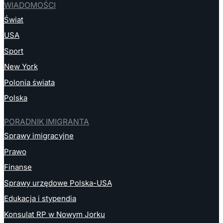
WIADOMOŚCI
Świat
USA
Sport
New York
Polonia świata
Polska
PORADNIK IMIGRANTA
Sprawy imigracyjne
Prawo
Finanse
Sprawy urzędowe Polska-USA
Edukacja i stypendia
Konsulat RP w Nowym Jorku