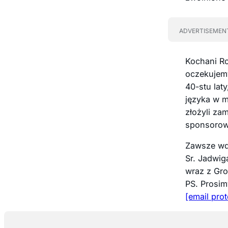
ADVERTISEMEN
Kochani Ro
oczekujemy
40-stu lat
języka w m
złożyli za
sponsorowa
Zawsze wd
Sr. Jadwi
wraz z Gro
PS. Prosimy
[email pro