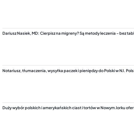
Dariusz Nasiek, MD: Cierpisz na migreny? Są metody leczenia – bez tabl
Notariusz, tłumaczenia, wysyłka paczek i pieniędzy do Polski w NJ. P
Duży wybór polskich i amerykańskich ciast i tortów w Nowym Jorku ofe