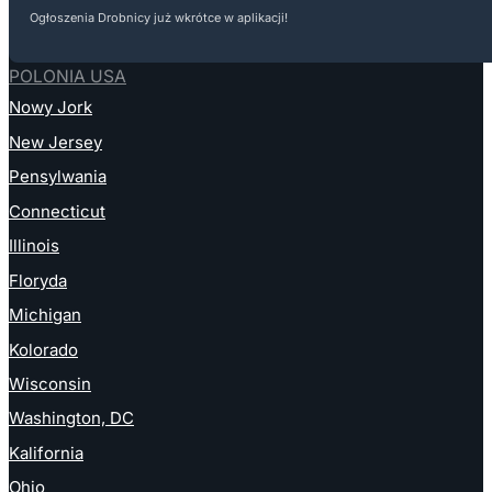
Ogłoszenia Drobnicy już wkrótce w aplikacji!
POLONIA USA
Nowy Jork
New Jersey
Pensylwania
Connecticut
Illinois
Floryda
Michigan
Kolorado
Wisconsin
Washington, DC
Kalifornia
Ohio