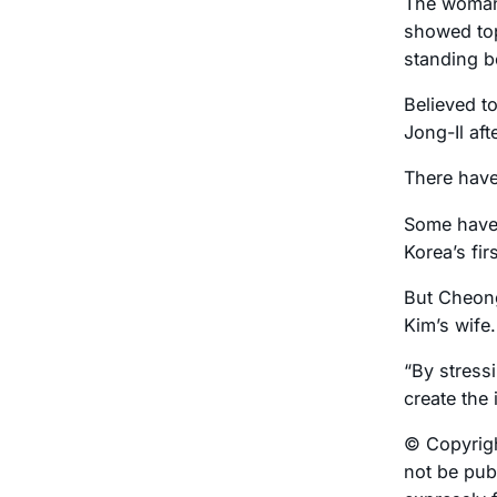
The woman 
showed top
standing b
Believed to
Jong-Il aft
There have
Some have 
Korea’s fir
But Cheong
Kim’s wife.
“By stress
create the 
© Copyrigh
not be publ