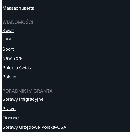
Massachusetts
WIADOMOŚCI
Świat
USA
Sport
New York
Polonia świata
Polska
PORADNIK IMIGRANTA
Sprawy imigracyjne
Prawo
Finanse
Sprawy urzędowe Polska-USA