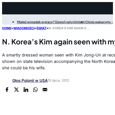
Miałeś wypadek w pracy? Dzwoń natychmiast!
Okres wakacyjny - P
Filter
HOME
»
WIADOMOŚCI
»
ŚWIAT
»
N. KOREA’S KIM AGAIN SEEN WITH MYSTERY LADY
N. Korea’s Kim again seen with m
A smartly dressed woman seen with Kim Jong-Un at rece
shown on state television accompanying the North Korean
she could be his wife.
Głos Polonii w USA
15 lipca, 2012