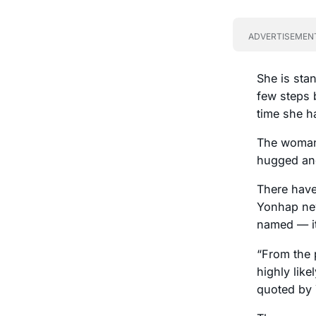
ADVERTISEMEN
She is stan
few steps b
time she h
The woman 
hugged and
There have
Yonhap new
named — it
“From the p
highly like
quoted by