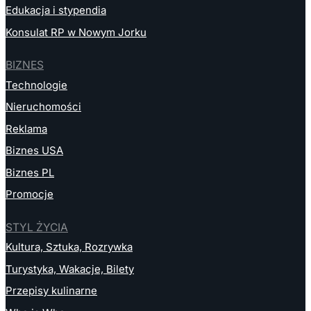
Edukacja i stypendia
Konsulat RP w Nowym Jorku
BIZNES
Technologie
Nieruchomości
Reklama
Biznes USA
Biznes PL
Promocje
STYL ŻYCIA
Kultura, Sztuka, Rozrywka
Turystyka, Wakacje, Bilety
Przepisy kulinarne