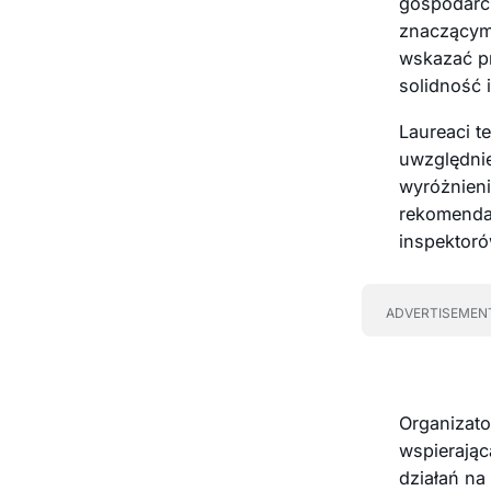
gospodarcze
znaczącymi
wskazać pr
solidność 
Laureaci t
uwzględnie
wyróżnieni
rekomenda
inspektor
ADVERTISEMEN
Organizato
wspierając
działań na