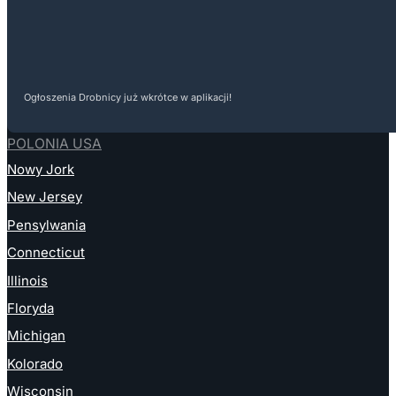
Ogłoszenia Drobnicy już wkrótce w aplikacji!
POLONIA USA
Nowy Jork
New Jersey
Pensylwania
Connecticut
Illinois
Floryda
Michigan
Kolorado
Wisconsin