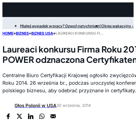
Miałeś wypadek w pracy? Dzwoń natychmiast!
Okres wakacyjny - P
Filter
HOME
»
BIZNES
»
BIZNES USA
»
LAUREACI KONKURSU FIRMA ROKU 2014 OGŁOSZENI. AGENCJA POWER ODZNACZONA CERTYFIKATEM PLATYNOWYM
Laureaci konkursu Firma Roku 20
POWER odznaczona Certyfikate
Centralne Biuro Certyfikacji Krajowej ogłosiło zwycięzc
Roku 2014. 26 września br., podczas uroczystej konferencj
polskiego biznesu, aby odebrać przyznane in certyfikaty
Głos Polonii w USA
30 września, 2014