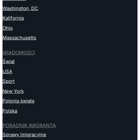
Washington, DC
Kalifornia
Ohio
Massachusetts
WIADOMOŚCI
Świat
USA
Sport
New York
Polonia świata
Polska
PORADNIK IMIGRANTA
Sprawy imigracyjne