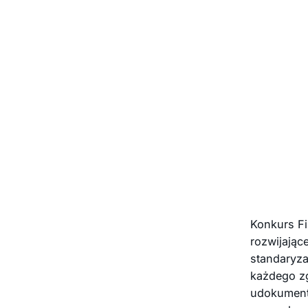
Konkurs Fi
rozwijające
standaryza
każdego zg
udokument