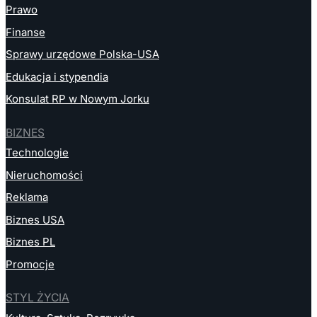
Prawo
Finanse
Sprawy urzędowe Polska-USA
Edukacja i stypendia
Konsulat RP w Nowym Jorku
BIZNES
Technologie
Nieruchomości
Reklama
Biznes USA
Biznes PL
Promocje
STYL ŻYCIA