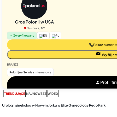
Głos Polonii w USA
New York, NY
Zweryfikowany
EN
PL
Pokaż numer t
Wyślij em
BRANŻE
Polonijne Serwisy Internetowe
Profil fi
TRENDUJĄCE
NAJNOWSZE
WIDEO
Urolog i ginekolog w Nowym Jorku w Elite Gynecology Rego Park