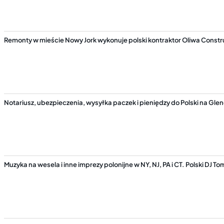
Remonty w mieście Nowy Jork wykonuje polski kontraktor Oliwa Constr
Notariusz, ubezpieczenia, wysyłka paczek i pieniędzy do Polski na Gl
Muzyka na wesela i inne imprezy polonijne w NY, NJ, PA i CT. Polski DJ T