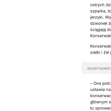
ostrych dz
szparka, t
jerzyki. W
dzwonek bu
ściągają d
Konserwat
Konserwato
siatki i ź
ADVERTISEMEN
– One potr
ustawia na
konserwacj
głównym sp
tu sprowad