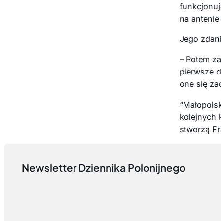
funkcjonuj
na antenie
Jego zdani
– Potem za
pierwsze d
one się za
“Małopols
kolejnych 
stworzą Fr
Newsletter Dziennika Polonijnego