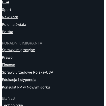
USA
Sport
New York
Polonia świata
Polska
PORADNIK IMIGRANTA
Sprawy imigracyjne
Prawo
Finanse
Sprawy urzędowe Polska-USA
Edukacja i stypendia
Konsulat RP w Nowym Jorku
BIZNES
Technologie