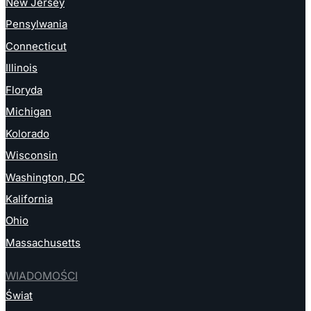
New Jersey
Pensylwania
Connecticut
Illinois
Floryda
Michigan
Kolorado
Wisconsin
Washington, DC
Kalifornia
Ohio
Massachusetts
WIADOMOŚCI
Świat