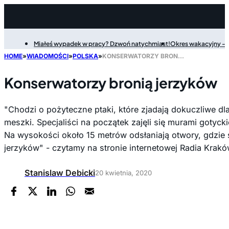
Miałeś wypadek w pracy? Dzwoń natychmiast!
Okres wakacyjny - P
Filter
HOME
»
WIADOMOŚCI
»
POLSKA
»
KONSERWATORZY BRONIĄ JERZYKÓW
Konserwatorzy bronią jerzyków
"Chodzi o pożyteczne ptaki, które zjadają dokuczliwe dl
meszki. Specjaliści na początek zajęli się murami gotycki
Na wysokości około 15 metrów odsłaniają otwory, gdzie
jerzyków" - czytamy na stronie internetowej Radia Krakó
Stanislaw Debicki
20 kwietnia, 2020