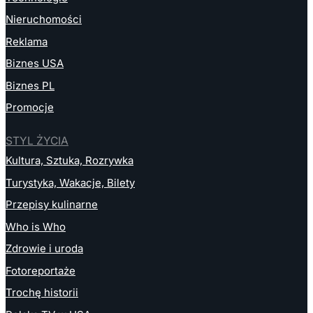
Nieruchomości
Reklama
Biznes USA
Biznes PL
Promocje
STYL ŻYCIA
Kultura, Sztuka, Rozrywka
Turystyka, Wakacje, Bilety
Przepisy kulinarne
Who is Who
Zdrowie i uroda
Fotoreportaże
Trochę historii