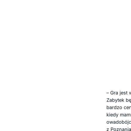
– Gra jest
Zabytek będ
bardzo cen
kiedy mamy
owadobójcz
z Poznania