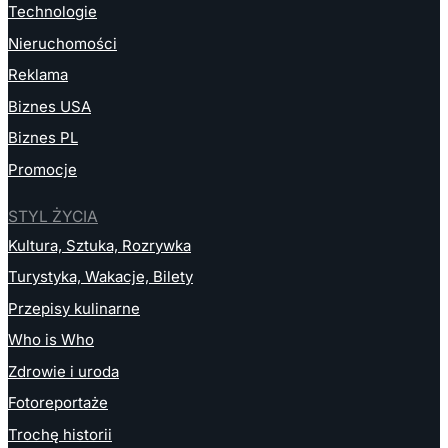
Technologie
Nieruchomości
Reklama
Biznes USA
Biznes PL
Promocje
STYL ŻYCIA
Kultura, Sztuka, Rozrywka
Turystyka, Wakacje, Bilety
Przepisy kulinarne
Who is Who
Zdrowie i uroda
Fotoreportaże
Trochę historii