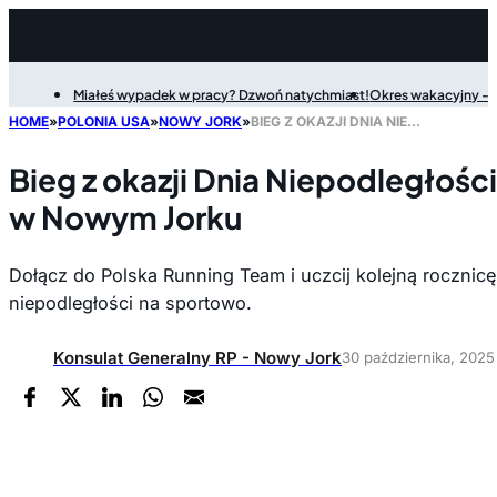
Miałeś wypadek w pracy? Dzwoń natychmiast!
Okres wakacyjny - P
Filter
HOME
»
POLONIA USA
»
NOWY JORK
»
BIEG Z OKAZJI DNIA NIEPODLEGŁOŚCI POLSKI W CENTRAL PARKU W NOWYM JORKU
Bieg z okazji Dnia Niepodległości
w Nowym Jorku
Dołącz do Polska Running Team i uczcij kolejną rocznic
niepodległości na sportowo.
Konsulat Generalny RP - Nowy Jork
30 października, 2025