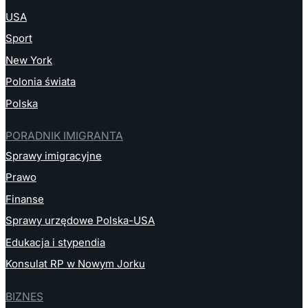
USA
Sport
New York
Polonia świata
Polska
PORADNIK IMIGRANTA
Sprawy imigracyjne
Prawo
Finanse
Sprawy urzędowe Polska-USA
Edukacja i stypendia
Konsulat RP w Nowym Jorku
BIZNES