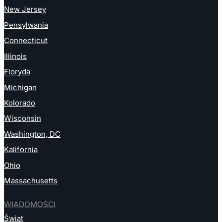
New Jersey
Pensylwania
Connecticut
Illinois
Floryda
Michigan
Kolorado
Wisconsin
Washington, DC
Kalifornia
Ohio
Massachusetts
WIADOMOŚCI
Świat