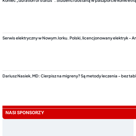
Koniec „duration of status”. Studenci dostaną w paszporcie konkretn
Serwis elektryczny w Nowym Jorku. Polski, licencjonowany elektryk – Am
Dariusz Nasiek, MD: Cierpisz na migreny? Są metody leczenia – bez tabl
NASI SPONSORZY