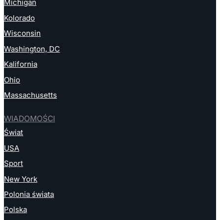
Michigan
Kolorado
Wisconsin
Washington, DC
Kalifornia
Ohio
Massachusetts
WIADOMOŚCI
Świat
USA
Sport
New York
Polonia świata
Polska