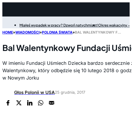
Miałeś wypadek w pracy? Dzwoń natychmiast!
Okres wakacyjny - P
Filter
HOME
»
WIADOMOŚCI
»
POLONIA ŚWIATA
»
BAL WALENTYNKOWY FUNDACJI UŚMIECH DZIECKA W NY
Bal Walentynkowy Fundacji Uśmi
W imieniu Fundacji Uśmiech Dziecka bardzo serdecznie
Walentynkowy, który odbędzie się 10 lutego 2018 o godzi
w Nowym Jorku
Głos Polonii w USA
25 grudnia, 2017