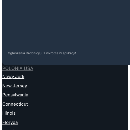
Ogłoszenia Drobnicy już wkrótce w aplikacji!
POLONIA USA
Nowy Jork
New Jersey
Pensylwania
Connecticut
Illinois
Floryda