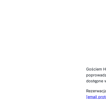
Gościem H
poprowadzi
dostępne w
Rezerwacja
[email pro