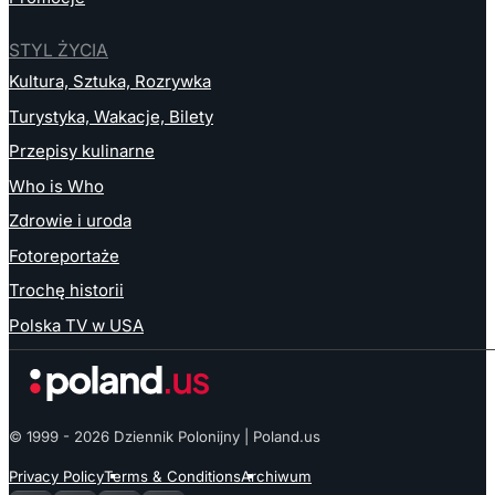
STYL ŻYCIA
Kultura, Sztuka, Rozrywka
Turystyka, Wakacje, Bilety
Przepisy kulinarne
Who is Who
Zdrowie i uroda
Fotoreportaże
Trochę historii
Polska TV w USA
© 1999 - 2026 Dziennik Polonijny | Poland.us
Privacy Policy
Terms & Conditions
Archiwum