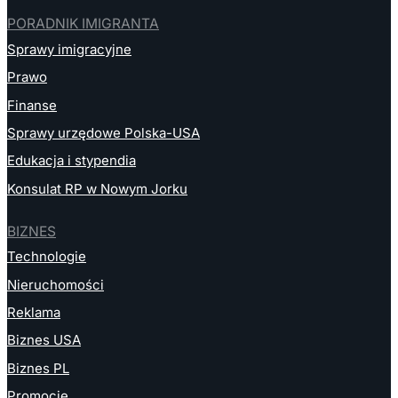
PORADNIK IMIGRANTA
Sprawy imigracyjne
Prawo
Finanse
Sprawy urzędowe Polska-USA
Edukacja i stypendia
Konsulat RP w Nowym Jorku
BIZNES
Technologie
Nieruchomości
Reklama
Biznes USA
Biznes PL
Promocje