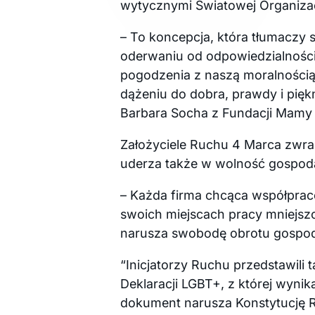
wytycznymi Światowej Organizac
– To koncepcja, która tłumaczy 
oderwaniu od odpowiedzialności, 
pogodzenia z naszą moralnością, 
dążeniu do dobra, prawdy i pięk
Barbara Socha z Fundacji Mamy i
Założyciele Ruchu 4 Marca zwr
uderza także w wolność gospod
– Każda firma chcąca współpra
swoich miejscach pracy mniejsz
narusza swobodę obrotu gospod
“Inicjatorzy Ruchu przedstawili
Deklaracji LGBT+, z której wynik
dokument narusza Konstytucję RP