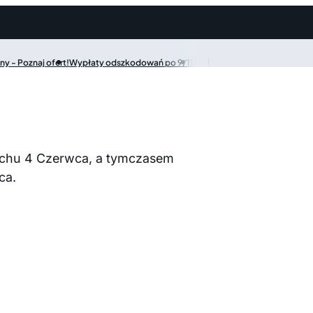
y - Poznaj ofert!
Wypłaty odszkodowań po 9/11
Ruchu 4 Czerwca, a tymczasem
ca.