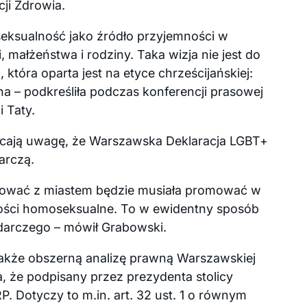
ji Zdrowia.
seksualność jako źródło przyjemności w
małżeństwa i rodziny. Taka wizja nie jest do
która oparta jest na etyce chrześcijańskiej:
na – podkreśliła podczas konferencji prasowej
 Taty.
acają uwagę, że Warszawska Deklaracja LGBT+
arczą.
cować z miastem będzie musiała promować w
ości homoseksualne. To w ewidentny sposób
arczego – mówił Grabowski.
 także obszerną analizę prawną Warszawskiej
a, że podpisany przez prezydenta stolicy
. Dotyczy to m.in. art. 32 ust. 1 o równym