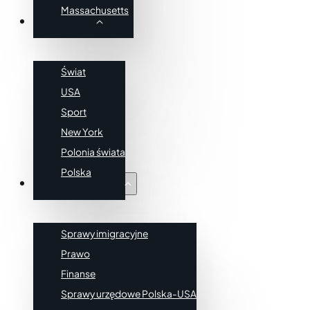
Massachusetts
Wiadomości
Świat
USA
Sport
New York
Polonia świata
Polska
Poradnik Imigranta
Sprawy imigracyjne
Prawo
Finanse
Sprawy urzędowe Polska-USA