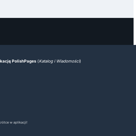
ikację PolishPages
(
Katalog i Wiadomości
)
ótce w aplikacji!