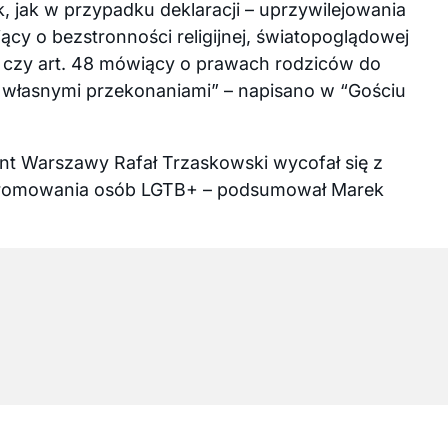
ak, jak w przypadku deklaracji – uprzywilejowania
iący o bezstronności religijnej, światopoglądowej
ch czy art. 48 mówiący o prawach rodziców do
własnymi przekonaniami” – napisano w “Gościu
nt Warszawy Rafał Trzaskowski wycofał się z
z promowania osób LGTB+ – podsumował Marek