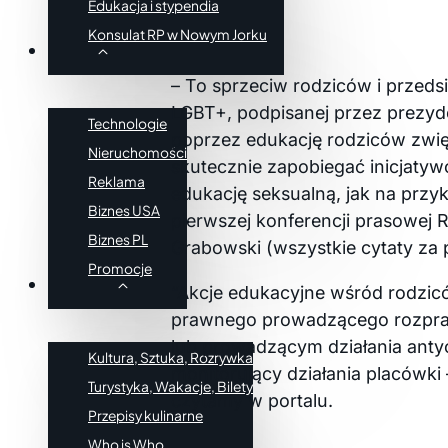
Edukacja i stypendia
Konsulat RP w Nowym Jorku
Biznes
– To sprzeciw rodziców i przeds
LGBT+, podpisanej przez prezy
Technologie
poprzez edukację rodziców zwię
Nieruchomości
skutecznie zapobiegać inicjaty
Reklama
edukację seksualną, jak na przyk
Biznes USA
pierwszej konferencji prasowej
Biznes PL
Grabowski (wszystkie cytaty za 
Promocje
Styl Życia
“Akcje edukacyjne wśród rodzicó
prawnego prowadzącego rozpra
lub prowadzącym działania antyc
Kultura, Sztuka, Rozrywka
monitorujący działania placówki 
Turystyka, Wakacje, Bilety
czytamy w portalu.
Przepisy kulinarne
Who is Who