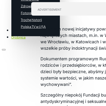
Zdrowie i uroda
ADVERTISEMENT
Fotoreportaże
Trochę historii
Polska TV w USA
W ramach nowej inicjatywy powst
Firmy
największych miastach, m.in. w
Drobnica
we Wrocławiu, w Katowicach i w
wszelkie próby indoktrynacji ś
Dokumentem programowym Ruchu 
rodziców i przedsiębiorców, w k
dzieci były bezpieczne, abyśmy j
systemie wartości, w jakim nasze
wychowywani”.
Szczególny niepokój Fundacji b
antydyskryminacyjnej i seksualn